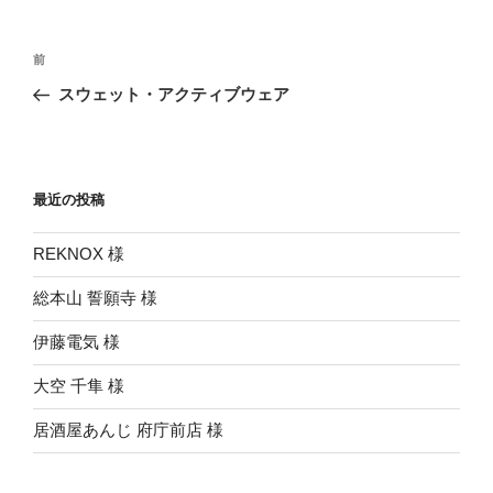
投
前
前
稿
の
スウェット・アクティブウェア
ナ
投
ビ
稿
ゲ
ー
最近の投稿
シ
REKNOX 様
ョ
ン
総本山 誓願寺 様
伊藤電気 様
大空 千隼 様
居酒屋あんじ 府庁前店 様