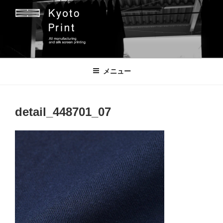
コ
ン
テ
ン
ツ
京都プリント
京都市のオリジナルプリント会社
へ
メニュー
ス
キ
ッ
detail_448701_07
プ