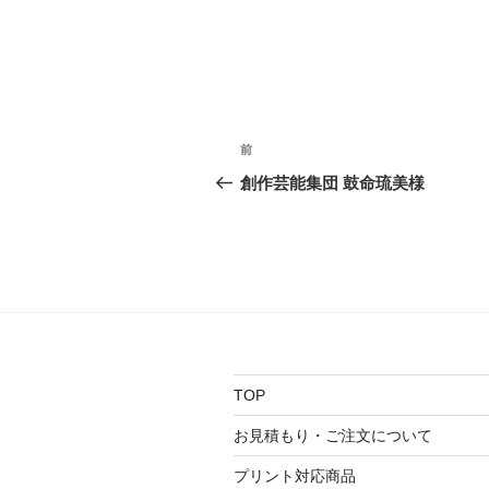
投
前
前
稿
の
創作芸能集団 鼓命琉美様
投
ナ
稿
ビ
ゲ
ー
シ
TOP
ョ
お見積もり・ご注文について
ン
プリント対応商品