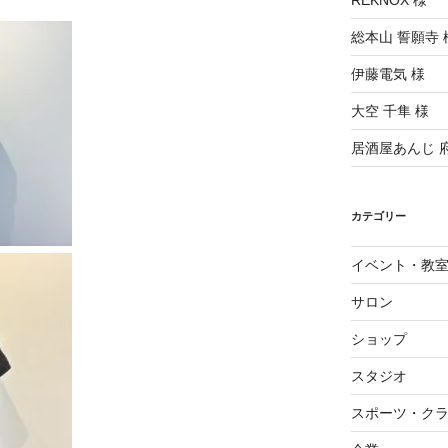
REKNOX 様
総本山 誓願寺 
伊藤電気 様
大空 千隼 様
居酒屋あんじ 
カテゴリー
イベント・教
サロン
ショップ
スタジオ
スポーツ・ク