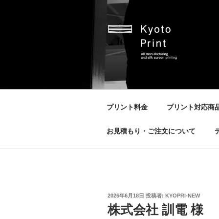
コ
ン
テ
ン
ツ
へ
京都プリント
京都市のオリジナルプリント会
ス
キ
ッ
プリント料金
プリント対応商
プ
お見積もり・ご注文について
投
2026年6月18日
投稿者:
KYOPRI-NEW
稿
株式会社 訓電 様
日: