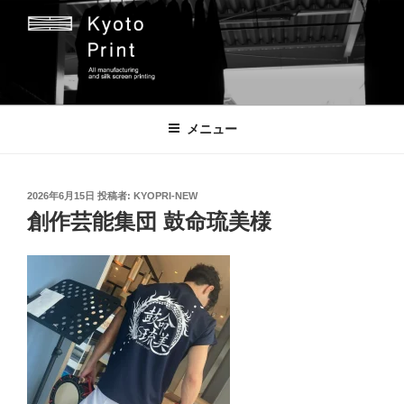
コ
ン
テ
ン
ツ
京都プリント
京都市のオリジナルプリント会社
へ
メニュー
ス
キ
ッ
投
2026年6月15日
投稿者:
KYOPRI-NEW
プ
稿
創作芸能集団 鼓命琉美様
日: