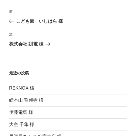
投
前
前
稿
の
こども園 いしはら 様
ナ
投
ビ
稿
次
次
ゲ
の
株式会社 訓電 様
投
ー
稿
シ
ョ
最近の投稿
ン
REKNOX 様
総本山 誓願寺 様
伊藤電気 様
大空 千隼 様