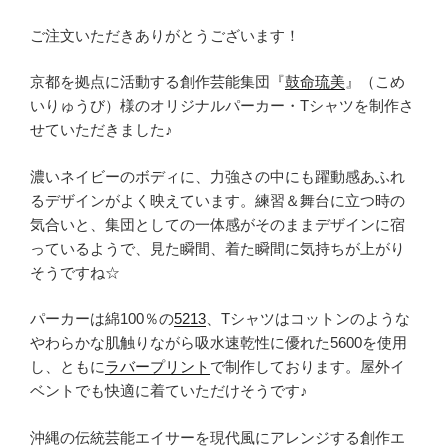
ご注文いただきありがとうございます！
京都を拠点に活動する創作芸能集団『
鼓命琉美
』（こめ
いりゅうび）様のオリジナルパーカー・Tシャツを制作さ
せていただきました♪
濃いネイビーのボディに、力強さの中にも躍動感あふれ
るデザインがよく映えています。練習＆舞台に立つ時の
気合いと、集団としての一体感がそのままデザインに宿
っているようで、見た瞬間、着た瞬間に気持ちが上がり
そうですね☆
パーカーは綿100％の
5213
、Tシャツはコットンのような
やわらかな肌触りながら吸水速乾性に優れた5600を使用
し、ともに
ラバープリント
で制作しております。屋外イ
ベントでも快適に着ていただけそうです♪
沖縄の伝統芸能エイサーを現代風にアレンジする創作エ