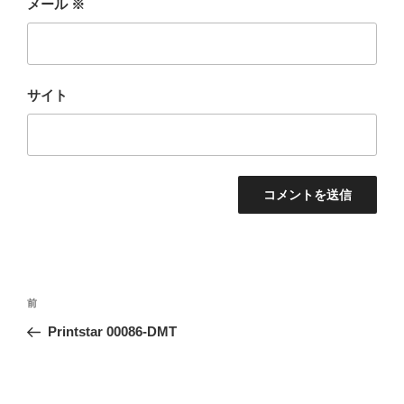
メール
※
サイト
投
前
前
稿
の
Printstar 00086-DMT
ナ
投
ビ
稿
ゲ