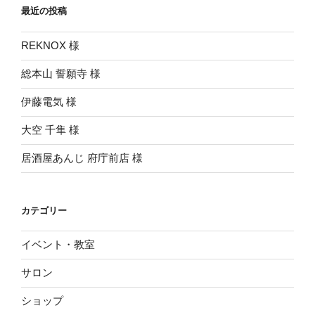
ー
最近の投稿
シ
REKNOX 様
ョ
ン
総本山 誓願寺 様
伊藤電気 様
大空 千隼 様
居酒屋あんじ 府庁前店 様
カテゴリー
イベント・教室
サロン
ショップ