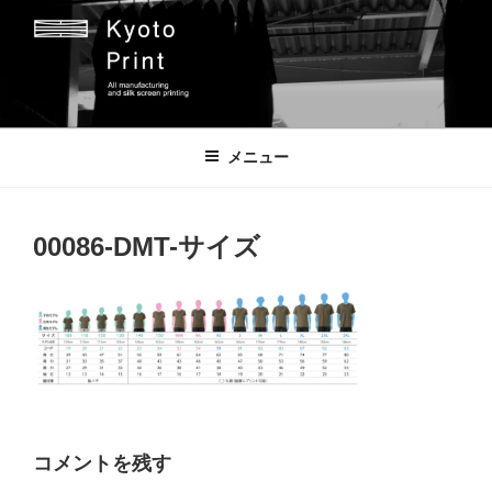
コ
ン
テ
ン
ツ
京都プリント
京都市のオリジナルプリント会社
へ
メニュー
ス
キ
ッ
00086-DMT-サイズ
プ
コメントを残す