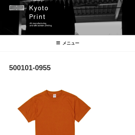
コ
ン
テ
ン
ツ
京都プリント
京都市のオリジナルプリント会社
へ
メニュー
ス
キ
ッ
500101-0955
プ