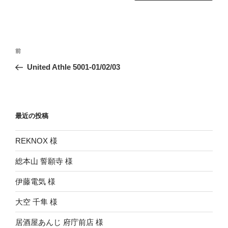
投
前
前
稿
の
United Athle 5001-01/02/03
ナ
投
ビ
稿
ゲ
ー
最近の投稿
シ
REKNOX 様
ョ
ン
総本山 誓願寺 様
伊藤電気 様
大空 千隼 様
居酒屋あんじ 府庁前店 様