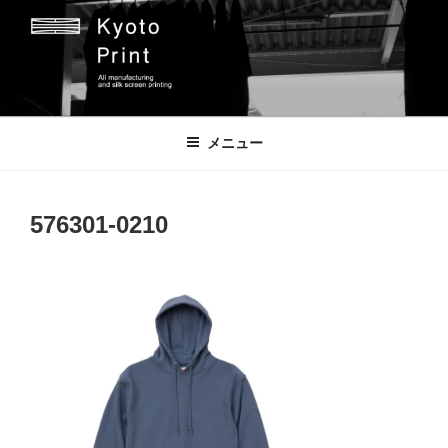
コ
ン
テ
ン
ツ
京都プリント
京都市のオリジナルプリント会社
へ
メニュー
ス
キ
ッ
576301-0210
プ