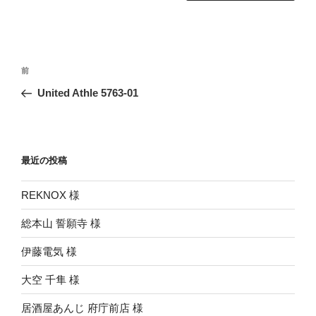
投
前
前
稿
の
United Athle 5763-01
ナ
投
ビ
稿
ゲ
ー
最近の投稿
シ
REKNOX 様
ョ
ン
総本山 誓願寺 様
伊藤電気 様
大空 千隼 様
居酒屋あんじ 府庁前店 様