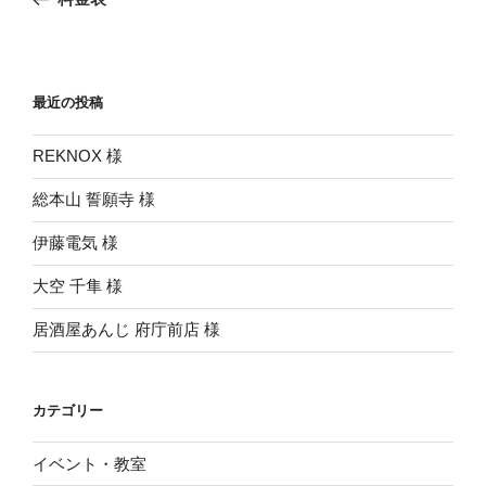
ナ
投
ビ
稿
ゲ
ー
最近の投稿
シ
REKNOX 様
ョ
ン
総本山 誓願寺 様
伊藤電気 様
大空 千隼 様
居酒屋あんじ 府庁前店 様
カテゴリー
イベント・教室