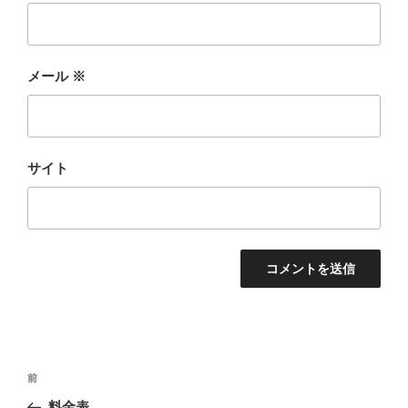
メール
※
サイト
投
前
前
稿
の
料金表