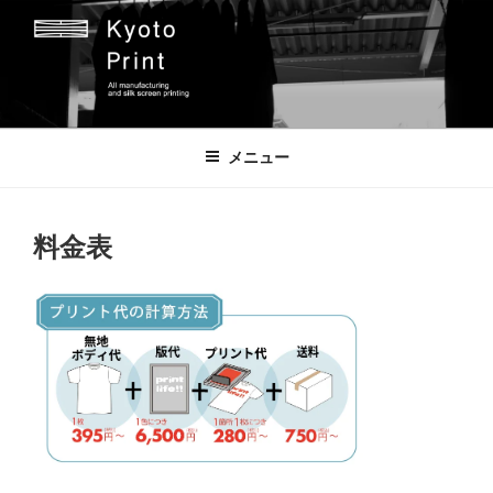
コ
ン
テ
ン
ツ
京都プリント
京都市のオリジナルプリント会社
へ
メニュー
ス
キ
ッ
料金表
プ