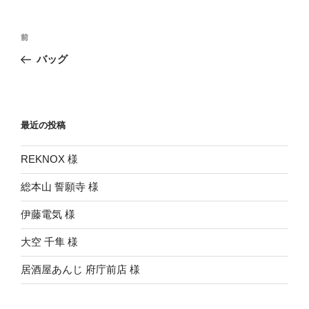
投
前
前
稿
の
バッグ
ナ
投
ビ
稿
ゲ
ー
最近の投稿
シ
REKNOX 様
ョ
ン
総本山 誓願寺 様
伊藤電気 様
大空 千隼 様
居酒屋あんじ 府庁前店 様