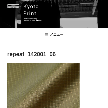
コ
ン
テ
ン
ツ
京都プリント
京都市のオリジナルプリント会社
へ
メニュー
ス
キ
ッ
repeat_142001_06
プ