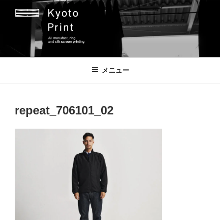
コ
ン
テ
ン
ツ
京都プリント
京都市のオリジナルプリント会社
へ
メニュー
ス
キ
ッ
repeat_706101_02
プ