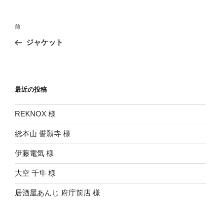
投
前
前
稿
の
ジャケット
ナ
投
ビ
稿
ゲ
ー
最近の投稿
シ
REKNOX 様
ョ
ン
総本山 誓願寺 様
伊藤電気 様
大空 千隼 様
居酒屋あんじ 府庁前店 様