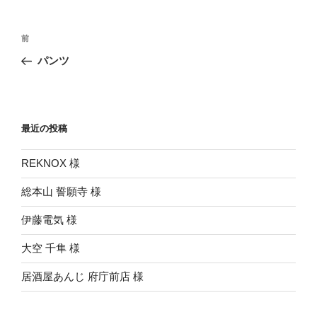
投
前
前
稿
の
パンツ
ナ
投
ビ
稿
ゲ
ー
最近の投稿
シ
REKNOX 様
ョ
ン
総本山 誓願寺 様
伊藤電気 様
大空 千隼 様
居酒屋あんじ 府庁前店 様