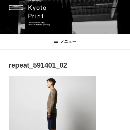
コ
ン
テ
ン
ツ
京都プリント
京都市のオリジナルプリント会社
へ
メニュー
ス
キ
ッ
repeat_591401_02
プ