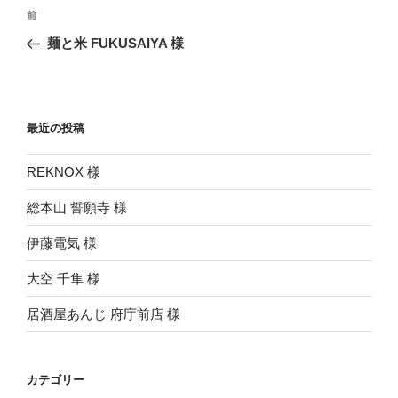
投
前
前
稿
の
麺と米 FUKUSAIYA 様
ナ
投
ビ
稿
ゲ
ー
最近の投稿
シ
REKNOX 様
ョ
ン
総本山 誓願寺 様
伊藤電気 様
大空 千隼 様
居酒屋あんじ 府庁前店 様
カテゴリー