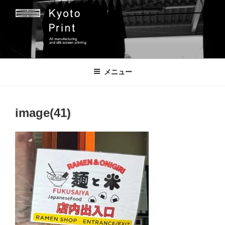
コ
ン
テ
ン
ツ
京都プリント
京都市のオリジナルプリント会社
へ
メニュー
ス
キ
ッ
image(41)
プ