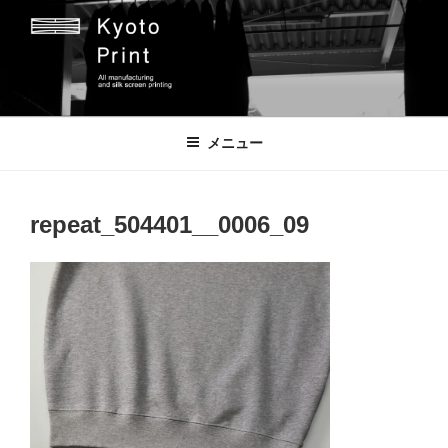
コ
ン
テ
ン
ツ
京都プリント
京都市のオリジナルプリント会社
へ
メニュー
ス
キ
ッ
repeat_504401__0006_09
プ