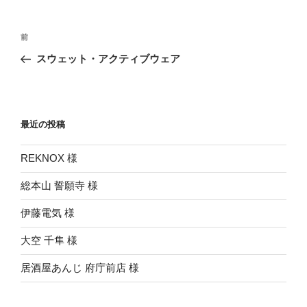
投
前
前
稿
の
スウェット・アクティブウェア
ナ
投
ビ
稿
ゲ
ー
最近の投稿
シ
REKNOX 様
ョ
ン
総本山 誓願寺 様
伊藤電気 様
大空 千隼 様
居酒屋あんじ 府庁前店 様