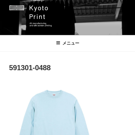
コ
ン
テ
ン
ツ
京都プリント
京都市のオリジナルプリント会社
へ
メニュー
ス
キ
ッ
591301-0488
プ