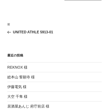
投
前
前
稿
の
UNITED ATHLE 5913-01
ナ
投
ビ
稿
ゲ
ー
最近の投稿
シ
REKNOX 様
ョ
ン
総本山 誓願寺 様
伊藤電気 様
大空 千隼 様
居酒屋あんじ 府庁前店 様