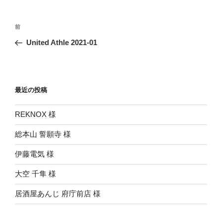
投
前
前
稿
の
United Athle 2021-01
ナ
投
ビ
稿
ゲ
ー
最近の投稿
シ
REKNOX 様
ョ
ン
総本山 誓願寺 様
伊藤電気 様
大空 千隼 様
居酒屋あんじ 府庁前店 様