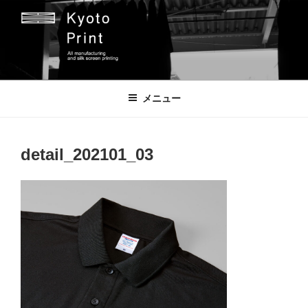
コ
ン
テ
ン
ツ
京都プリント
京都市のオリジナルプリント会社
へ
メニュー
ス
キ
ッ
detail_202101_03
プ