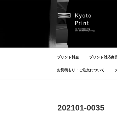
コ
ン
テ
ン
ツ
へ
京都プリント
京都市のオリジナルプリント会
ス
キ
ッ
プリント料金
プリント対応商
プ
お見積もり・ご注文について
202101-0035