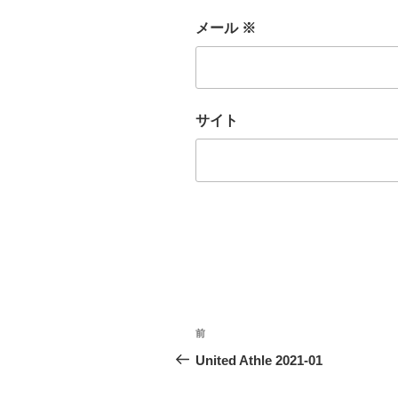
メール
※
サイト
投
前
前
稿
の
United Athle 2021-01
投
ナ