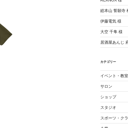
REKNOX 様
総本山 誓願寺 
伊藤電気 様
大空 千隼 様
居酒屋あんじ 
カテゴリー
イベント・教
サロン
ショップ
スタジオ
スポーツ・ク