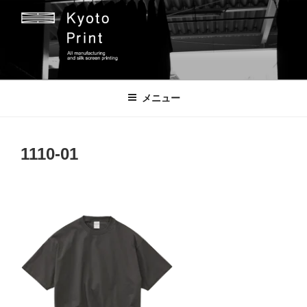
コ
ン
テ
ン
ツ
京都プリント
京都市のオリジナルプリント会社
へ
メニュー
ス
キ
ッ
1110-01
プ