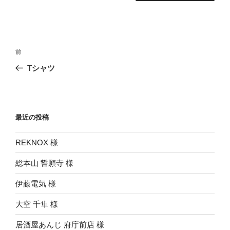
投
前
前
稿
の
Tシャツ
ナ
投
ビ
稿
ゲ
ー
最近の投稿
シ
REKNOX 様
ョ
ン
総本山 誓願寺 様
伊藤電気 様
大空 千隼 様
居酒屋あんじ 府庁前店 様