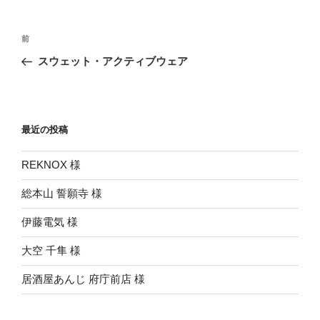
投
前
前
稿
の
スウェット・アクティブウェア
ナ
投
ビ
稿
ゲ
ー
最近の投稿
シ
REKNOX 様
ョ
ン
総本山 誓願寺 様
伊藤電気 様
大空 千隼 様
居酒屋あんじ 府庁前店 様