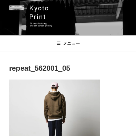
コ
ン
テ
ン
ツ
京都プリント
京都市のオリジナルプリント会社
へ
メニュー
ス
キ
ッ
repeat_562001_05
プ