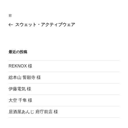
投
前
前
稿
の
スウェット・アクティブウェア
ナ
投
ビ
稿
ゲ
ー
最近の投稿
シ
REKNOX 様
ョ
ン
総本山 誓願寺 様
伊藤電気 様
大空 千隼 様
居酒屋あんじ 府庁前店 様