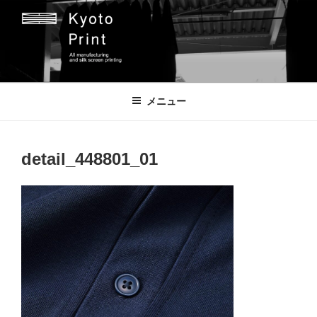
コ
ン
テ
ン
ツ
京都プリント
京都市のオリジナルプリント会社
へ
メニュー
ス
キ
ッ
detail_448801_01
プ