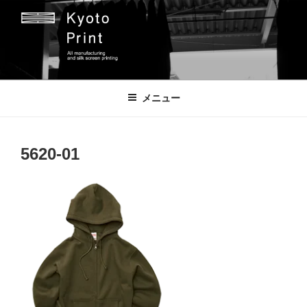
コ
ン
テ
ン
ツ
京都プリント
京都市のオリジナルプリント会社
へ
メニュー
ス
キ
ッ
5620-01
プ