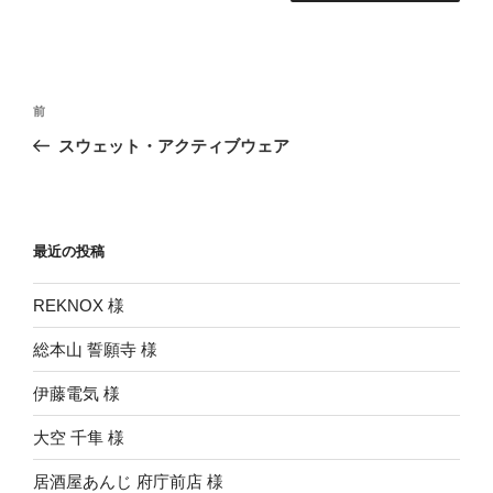
投
前
前
稿
の
スウェット・アクティブウェア
ナ
投
ビ
稿
ゲ
ー
最近の投稿
シ
REKNOX 様
ョ
ン
総本山 誓願寺 様
伊藤電気 様
大空 千隼 様
居酒屋あんじ 府庁前店 様