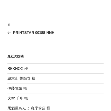
投
前
前
稿
の
PRINTSTAR 00188-NNH
ナ
投
ビ
稿
ゲ
ー
最近の投稿
シ
REKNOX 様
ョ
ン
総本山 誓願寺 様
伊藤電気 様
大空 千隼 様
居酒屋あんじ 府庁前店 様