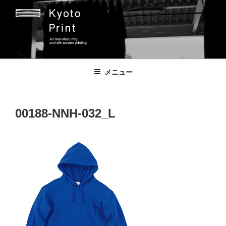
コ
ン
テ
ン
ツ
京都プリント
京都市のオリジナルプリント会社
へ
メニュー
ス
キ
ッ
00188-NNH-032_L
プ