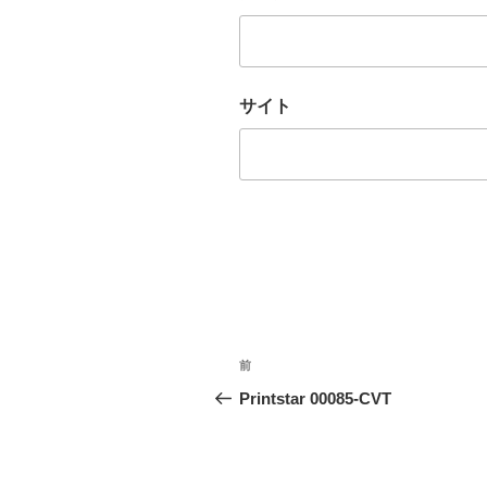
サイト
投
前
前
稿
の
Printstar 00085-CVT
投
ナ
稿
ビ