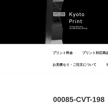
コ
ン
テ
ン
ツ
へ
京都プリント
京都市のオリジナルプリント会
ス
キ
ッ
プリント料金
プリント対応商
プ
お見積もり・ご注文について
00085-CVT-198