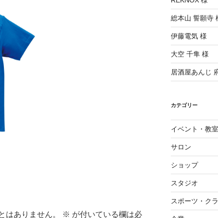
REKNOX 様
総本山 誓願寺 
伊藤電気 様
大空 千隼 様
居酒屋あんじ 
カテゴリー
イベント・教
サロン
ショップ
スタジオ
スポーツ・ク
とはありません。
※
が付いている欄は必