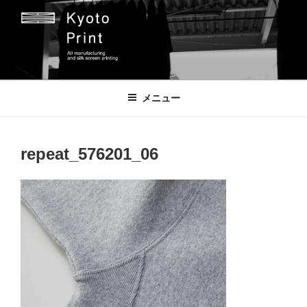
コ
ン
テ
ン
ツ
京都プリント
京都市のオリジナルプリント会社
へ
メニュー
ス
キ
ッ
repeat_576201_06
プ