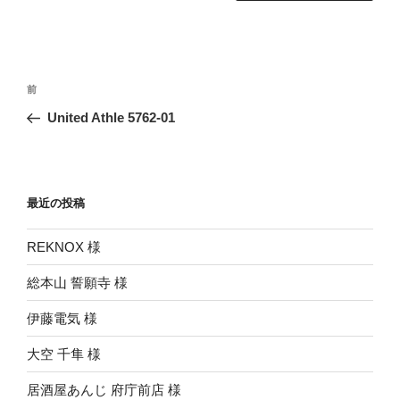
投
前
前
稿
の
United Athle 5762-01
ナ
投
ビ
稿
ゲ
ー
最近の投稿
シ
REKNOX 様
ョ
ン
総本山 誓願寺 様
伊藤電気 様
大空 千隼 様
居酒屋あんじ 府庁前店 様