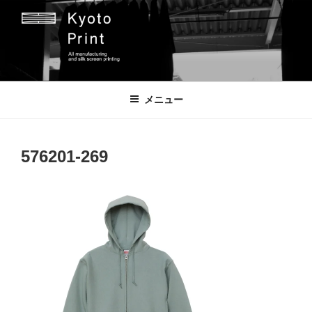
コ
ン
テ
ン
ツ
京都プリント
京都市のオリジナルプリント会社
へ
メニュー
ス
キ
ッ
576201-269
プ