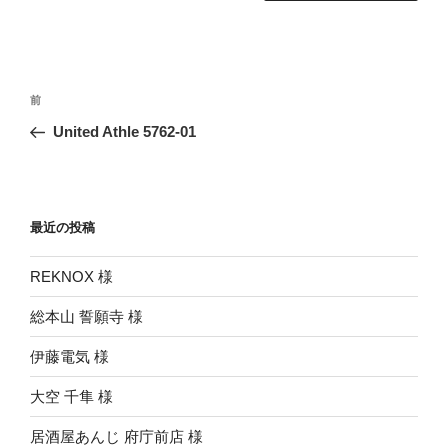
投
前
前
稿
の
United Athle 5762-01
ナ
投
ビ
稿
ゲ
ー
最近の投稿
シ
REKNOX 様
ョ
ン
総本山 誓願寺 様
伊藤電気 様
大空 千隼 様
居酒屋あんじ 府庁前店 様