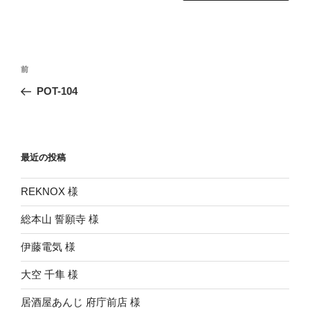
投
前
前
稿
の
POT-104
ナ
投
ビ
稿
ゲ
ー
最近の投稿
シ
REKNOX 様
ョ
ン
総本山 誓願寺 様
伊藤電気 様
大空 千隼 様
居酒屋あんじ 府庁前店 様