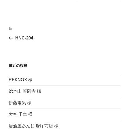
投
前
前
稿
の
HNC-204
ナ
投
ビ
稿
ゲ
ー
最近の投稿
シ
REKNOX 様
ョ
ン
総本山 誓願寺 様
伊藤電気 様
大空 千隼 様
居酒屋あんじ 府庁前店 様