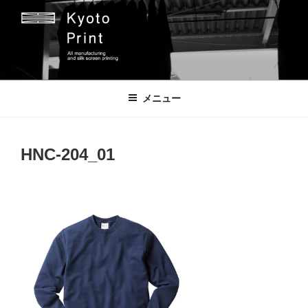
コ
ン
テ
ン
ツ
京都プリント
京都市のオリジナルプリント会社
へ
メニュー
ス
キ
ッ
HNC-204_01
プ