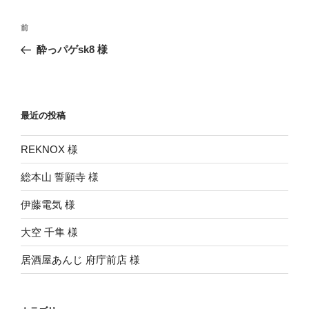
投
前
前
稿
の
酔っパゲsk8 様
ナ
投
ビ
稿
ゲ
ー
最近の投稿
シ
REKNOX 様
ョ
ン
総本山 誓願寺 様
伊藤電気 様
大空 千隼 様
居酒屋あんじ 府庁前店 様