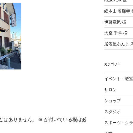
REKNOX 様
総本山 誓願寺 
伊藤電気 様
大空 千隼 様
居酒屋あんじ 
カテゴリー
イベント・教
サロン
ショップ
スタジオ
とはありません。
※
が付いている欄は必
スポーツ・ク