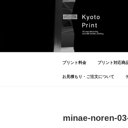
コ
ン
テ
ン
ツ
へ
京都プリント
京都市のオリジナルプリント会
ス
キ
ッ
プリント料金
プリント対応商
プ
お見積もり・ご注文について
minae-noren-03