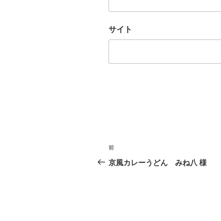
サイト
投
前
前
稿
の
京風カレーうどん みね八 様
投
ナ
稿
ビ
ゲ