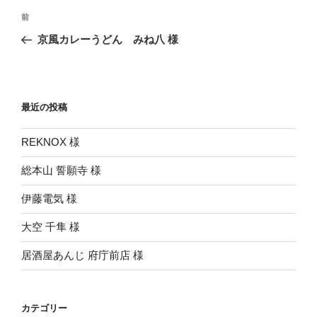
投
前
前
稿
の
京風カレーうどん みね八 様
ナ
投
ビ
稿
ゲ
ー
最近の投稿
シ
REKNOX 様
ョ
ン
総本山 誓願寺 様
伊藤電気 様
大空 千隼 様
居酒屋あんじ 府庁前店 様
カテゴリー