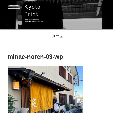
コ
ン
テ
ン
ツ
京都プリント
京都市のオリジナルプリント会社
へ
メニュー
ス
キ
ッ
minae-noren-03-wp
プ