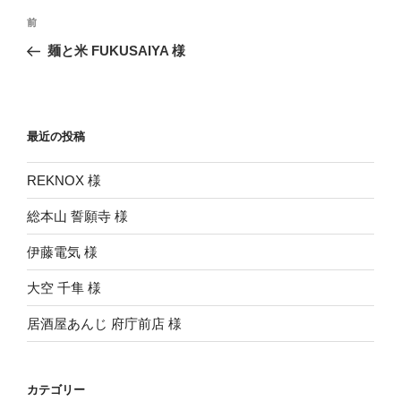
投
前
前
稿
の
麺と米 FUKUSAIYA 様
ナ
投
ビ
稿
ゲ
ー
最近の投稿
シ
REKNOX 様
ョ
ン
総本山 誓願寺 様
伊藤電気 様
大空 千隼 様
居酒屋あんじ 府庁前店 様
カテゴリー