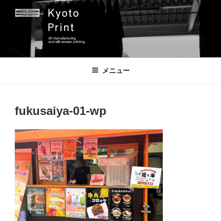
コ
ン
テ
ン
ツ
京都プリント
京都市のオリジナルプリント会社
へ
メニュー
ス
キ
ッ
fukusaiya-01-wp
プ