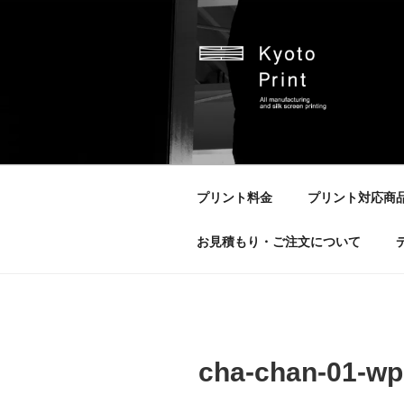
コ
ン
テ
ン
ツ
へ
京都プリント
京都市のオリジナルプリント会
ス
キ
ッ
プリント料金
プリント対応商
プ
お見積もり・ご注文について
cha-chan-01-wp