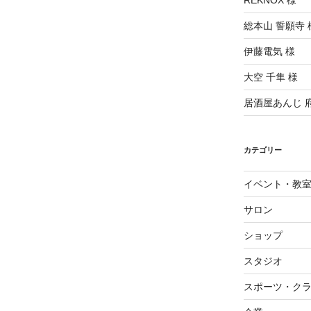
REKNOX 様
総本山 誓願寺 
伊藤電気 様
大空 千隼 様
居酒屋あんじ 
カテゴリー
イベント・教
サロン
ショップ
スタジオ
スポーツ・ク