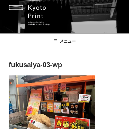
コ
ン
テ
ン
ツ
京都プリント
京都市のオリジナルプリント会社
へ
メニュー
ス
キ
ッ
fukusaiya-03-wp
プ