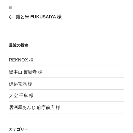
投
前
前
稿
の
麺と米 FUKUSAIYA 様
ナ
投
ビ
稿
ゲ
ー
最近の投稿
シ
REKNOX 様
ョ
ン
総本山 誓願寺 様
伊藤電気 様
大空 千隼 様
居酒屋あんじ 府庁前店 様
カテゴリー