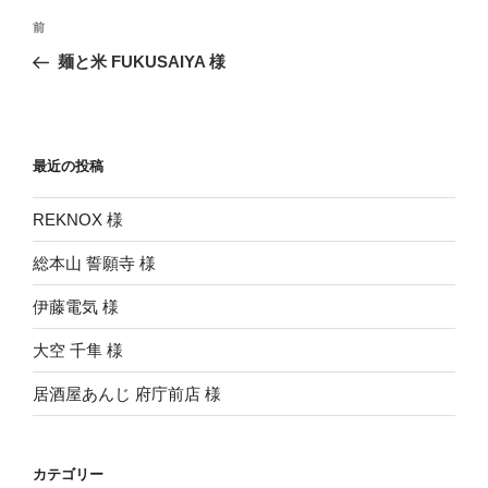
投
前
前
稿
の
麺と米 FUKUSAIYA 様
ナ
投
ビ
稿
ゲ
ー
最近の投稿
シ
REKNOX 様
ョ
ン
総本山 誓願寺 様
伊藤電気 様
大空 千隼 様
居酒屋あんじ 府庁前店 様
カテゴリー