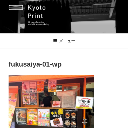
コ
ン
テ
ン
ツ
京都プリント
京都市のオリジナルプリント会社
へ
メニュー
ス
キ
ッ
fukusaiya-01-wp
プ