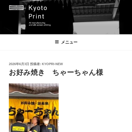
コ
ン
テ
ン
ツ
京都プリント
京都市のオリジナルプリント会社
へ
メニュー
ス
キ
ッ
投
2026年6月3日
投稿者:
KYOPRI-NEW
プ
稿
お好み焼き ちゃーちゃん様
日: