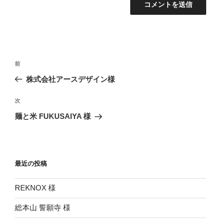
投
前
前
稿
の
株式会社アースデザイン様
ナ
投
ビ
稿
次
次
ゲ
の
麺と米 FUKUSAIYA 様
投
ー
稿
シ
ョ
最近の投稿
ン
REKNOX 様
総本山 誓願寺 様