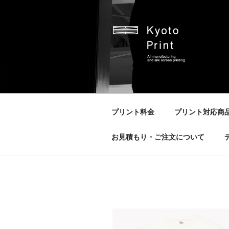
コ
ン
テ
ン
ツ
へ
京都プリント
京都市のオリジナルプリント会
ス
キ
ッ
プリント料金
プリント対応商
プ
お見積もり・ご注文について