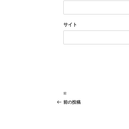
サイト
投
前
前
稿
の
前の投稿
投
ナ
稿
ビ