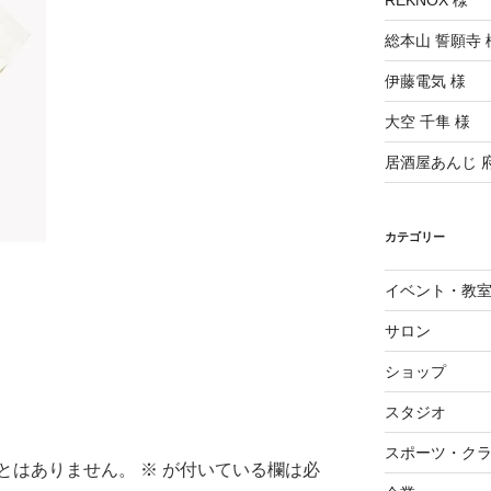
REKNOX 様
総本山 誓願寺 
伊藤電気 様
大空 千隼 様
居酒屋あんじ 
カテゴリー
イベント・教
サロン
ショップ
スタジオ
スポーツ・ク
とはありません。
※
が付いている欄は必