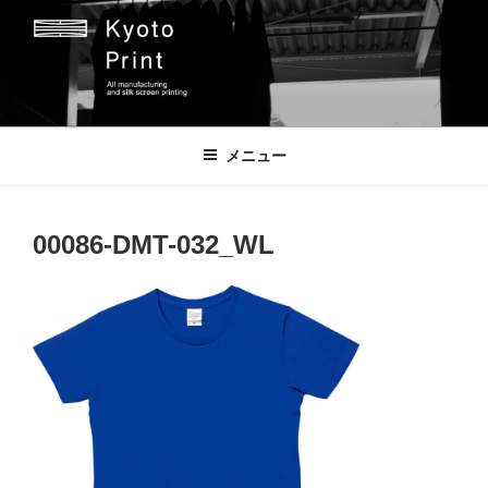
コ
ン
テ
ン
ツ
京都プリント
京都市のオリジナルプリント会社
へ
メニュー
ス
キ
ッ
00086-DMT-032_WL
プ