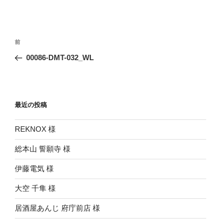
投
前
前
稿
の
00086-DMT-032_WL
ナ
投
ビ
稿
ゲ
ー
最近の投稿
シ
REKNOX 様
ョ
ン
総本山 誓願寺 様
伊藤電気 様
大空 千隼 様
居酒屋あんじ 府庁前店 様