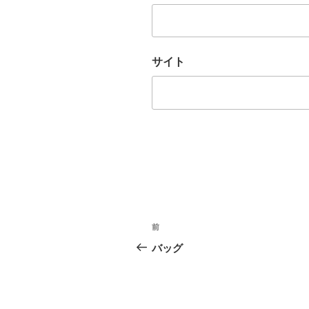
サイト
投
前
前
稿
の
バッグ
投
ナ
稿
ビ