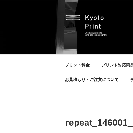
コ
ン
テ
ン
ツ
へ
京都プリント
京都市のオリジナルプリント会
ス
キ
ッ
プリント料金
プリント対応商
プ
お見積もり・ご注文について
repeat_146001