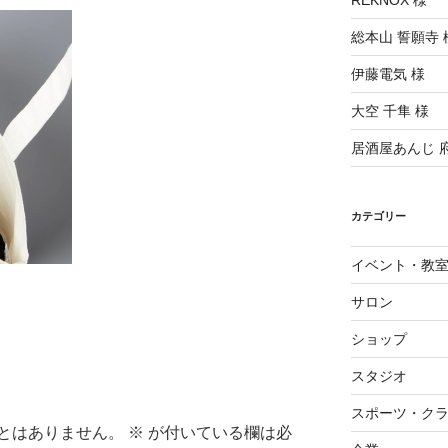
REKNOX 様
総本山 誓願寺 
伊藤電気 様
大空 千隼 様
居酒屋あんじ 
カテゴリー
イベント・教
サロン
ショップ
スタジオ
スポーツ・ク
とはありません。
※
が付いている欄は必