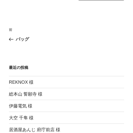
投
前
前
稿
の
バッグ
ナ
投
ビ
稿
ゲ
ー
最近の投稿
シ
REKNOX 様
ョ
ン
総本山 誓願寺 様
伊藤電気 様
大空 千隼 様
居酒屋あんじ 府庁前店 様