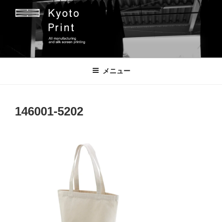
コ
ン
テ
ン
ツ
京都プリント
京都市のオリジナルプリント会社
へ
メニュー
ス
キ
ッ
146001-5202
プ