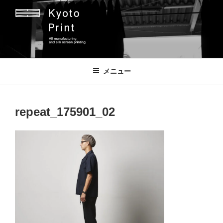
コ
ン
テ
ン
ツ
京都プリント
京都市のオリジナルプリント会社
へ
メニュー
ス
キ
ッ
repeat_175901_02
プ