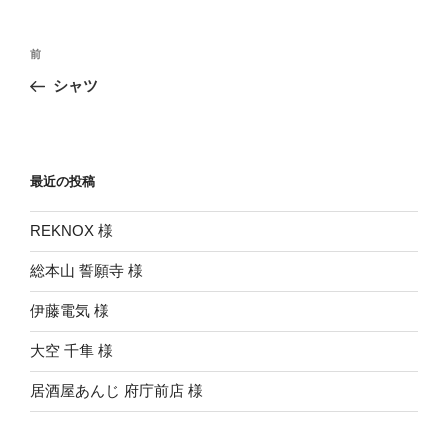
投
前
前
稿
の
シャツ
ナ
投
ビ
稿
ゲ
ー
最近の投稿
シ
REKNOX 様
ョ
ン
総本山 誓願寺 様
伊藤電気 様
大空 千隼 様
居酒屋あんじ 府庁前店 様