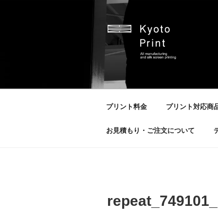
コ
ン
テ
ン
ツ
へ
京都プリント
京都市のオリジナルプリント会
ス
キ
ッ
プリント料金
プリント対応商
プ
お見積もり・ご注文について
repeat_749101