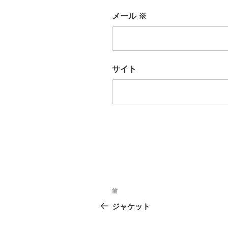
メール
※
サイト
投
前
前
稿
の
ジャケット
投
ナ