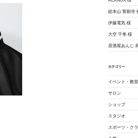
REKNOX 様
総本山 誓願寺 
伊藤電気 様
大空 千隼 様
居酒屋あんじ 
カテゴリー
イベント・教
サロン
ショップ
スタジオ
スポーツ・ク