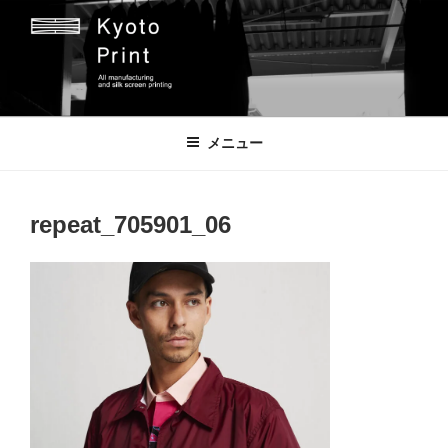
コ
ン
テ
ン
ツ
京都プリント
京都市のオリジナルプリント会社
へ
メニュー
ス
キ
ッ
repeat_705901_06
プ