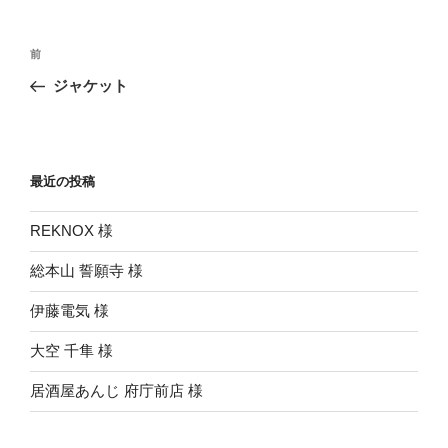
投
前
前
稿
の
ジャケット
ナ
投
ビ
稿
ゲ
ー
最近の投稿
シ
REKNOX 様
ョ
ン
総本山 誓願寺 様
伊藤電気 様
大空 千隼 様
居酒屋あんじ 府庁前店 様