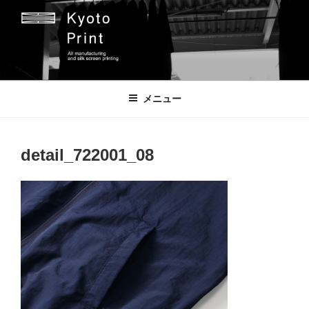
コ
ン
テ
ン
ツ
京都プリント
京都市のオリジナルプリント会社
へ
メニュー
ス
キ
ッ
detail_722001_08
プ