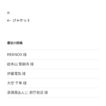
投
前
前
稿
の
ジャケット
ナ
投
ビ
稿
ゲ
ー
最近の投稿
シ
REKNOX 様
ョ
ン
総本山 誓願寺 様
伊藤電気 様
大空 千隼 様
居酒屋あんじ 府庁前店 様