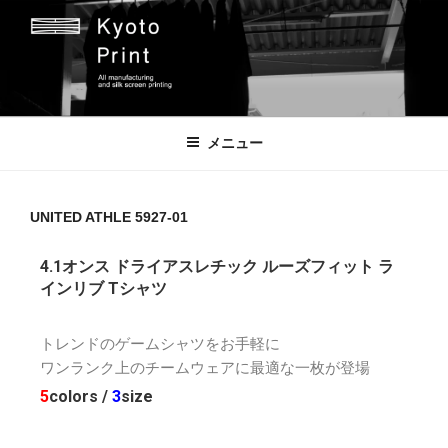
京都プリント
京都市のオリジナルプリント会社
メニュー
UNITED ATHLE 5927-01
4.1オンス ドライアスレチック ルーズフィット ラ
インリブ Tシャツ
トレンドのゲームシャツをお手軽に
ワンランク上のチームウェアに最適な一枚が登場
5
colors /
3
size