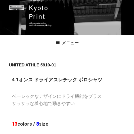
京都プリント
京都市のオリジナルプリント会社
メニュー
UNITED ATHLE 5910-01
4.1オンス ドライアスレチック ポロシャツ
ベーシックなデザインにドライ機能をプラス
サラサラな着心地で動きやすい
13
colors /
8
size