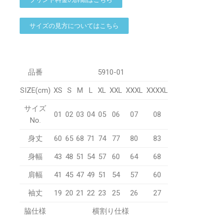
サイズの見方についてはこちら
品番
5910-01
SIZE(cm)
XS
S
M
L
XL
XXL
XXXL
XXXXL
サイズ
01
02
03
04
05
06
07
08
No.
身丈
60
65
68
71
74
77
80
83
身幅
43
48
51
54
57
60
64
68
肩幅
41
45
47
49
51
54
57
60
袖丈
19
20
21
22
23
25
26
27
脇仕様
横割り仕様