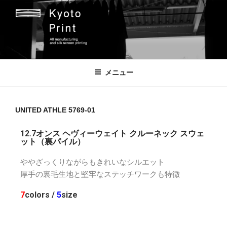
京都プリント
京都市のオリジナルプリント会社
メニュー
UNITED ATHLE 5769-01
12.7オンス ヘヴィーウェイト クルーネック スウェ
ット（裏パイル）
ややざっくりながらもきれいなシルエット
厚手の裏毛生地と堅牢なステッチワークも特徴
7
colors /
5
size