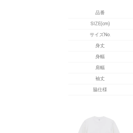
品番
SIZE(cm)
サイズNo.
身丈
身幅
肩幅
袖丈
脇仕様