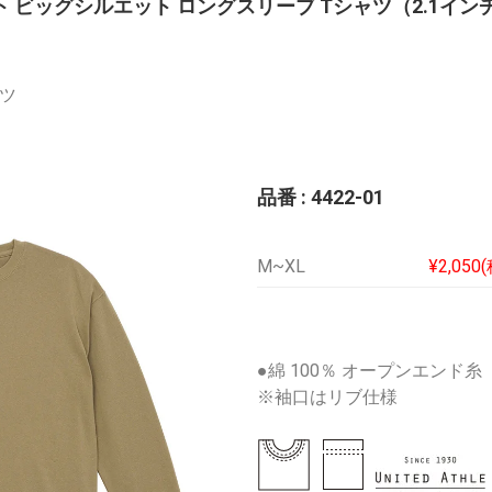
ト ビッグシルエット ロングスリーブ Tシャツ（2.1イン
ツ
品番 : 4422-01
M~XL
¥2,050
●
綿 100％ オープンエンド糸
※袖口はリブ仕様