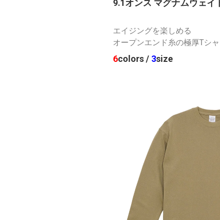
9.1オンス マグナムウェイ
エイジングを楽しめる
オープンエンド糸の極厚Tシャ
6
colors /
3
size