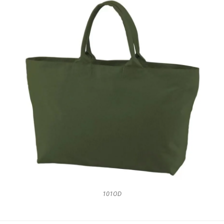
101OD