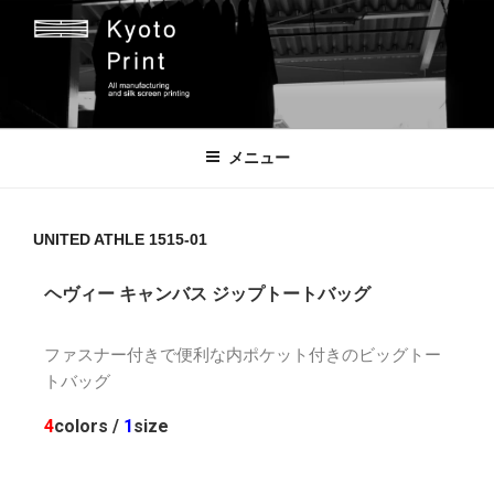
京都プリント
京都市のオリジナルプリント会社
メニュー
UNITED ATHLE 1515-01
ヘヴィー キャンバス ジップトートバッグ
ファスナー付きで便利な内ポケット付きのビッグトー
トバッグ
4
colors /
1
size