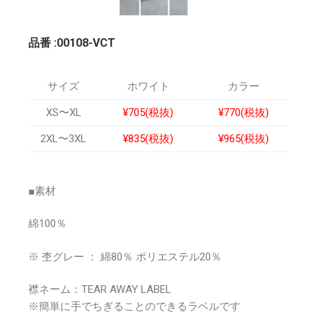
品番 :00108-VCT
サイズ
ホワイト
カラー
XS〜XL
¥705(税抜)
¥770(税抜)
2XL〜3XL
¥835(税抜)
¥965(税
抜)
■素材
綿100％
※ 杢グレー ： 綿80％ ポリエステル20％
襟ネーム：TEAR AWAY LABEL
※簡単に手でちぎることのできるラベルです