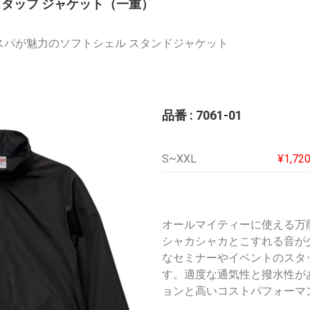
スタッフ ジャケット（一重）
スパが魅力のソフトシェル スタンドジャケット
品番 : 7061-01
S~XXL
¥1,72
オールマイティーに使える万
シャカシャカとこすれる音が
なセミナーやイベントのスタ
す。適度な通気性と撥水性が
ョンと高いコストパフォーマ