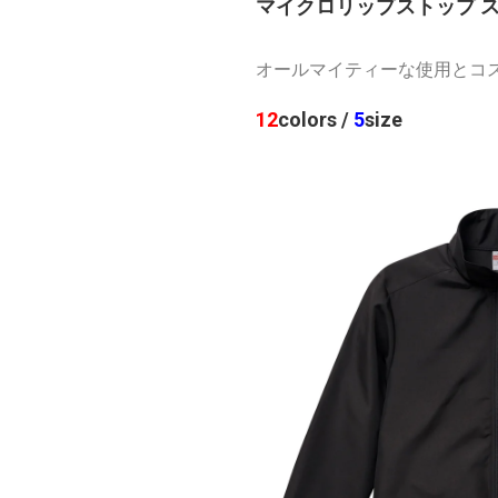
マイクロリップストップ 
オールマイティーな使用とコ
12
colors /
5
size