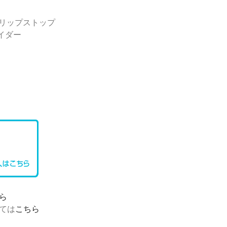
ロリップストップ
イダー
ら
ては
こちら