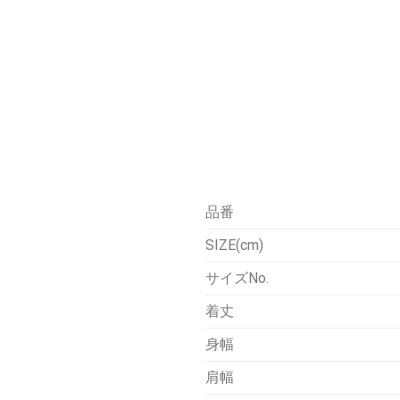
品番
SIZE(cm)
サイズNo.
着丈
身幅
肩幅