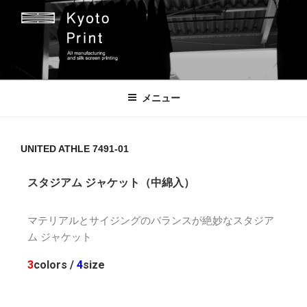
京都プリント
京都市のオリジナルプリント会社
メニュー
UNITED ATHLE 7491-01
スタジアム ジャケット（中綿入）
マテリアルとサイジングのバランスが絶妙なスタジア
ム ジャケット
3
colors /
4
size