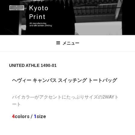
京都プリント
京都市のオリジナルプリント会社
メニュー
UNITED ATHLE 1490-01
ヘヴィー キャンバス スイッチング トートバッグ
バイカラ―がアクセントにたっぷりサイズの2WAYト
ート
4
colors /
1
size